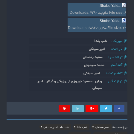
Shabe Yalda
۸ مگابایت
File size:
۷۲۹۰
Downloads:
Shabe Yalda
۲۲ مگابایت
File size:
۶۸۹۳
Downloads:
موزیک :
شب یلدا
خواننده :
امیر سینکی
ترانه سرا :
سعید رمضانی
آهنگساز :
محمد سیحونی
تنظیم کننده :
امیر سینکی
نوازندگان :
ویلن : مسعود نوروزی / بوزوکی و گیتار : امیر
سینکی
برچسب ها
امیر سینکی
شب یلدا
شب یلدا امیر سینکی