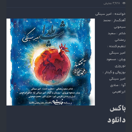
۳,۹۲۸ نمایش
خواننده : امیر سینکی
آهنگساز : محمد
سیحونی
شاعر : سعید
رمضانی
تنظیم کننده :
امیر سینکی
ویلن : مسعود
نوروزی
بوزوکی و گیتار :
امیر سینکی
آوا : صادق
ابراهیمی
باکس
دانلود