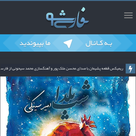
ریمیکس قطعه پشیمان با صدای محسن ملک پور و آهنگسازی محمد سیحونی از فارس