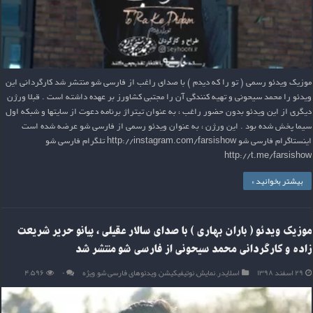
موزیک ویدئو رسمی ( تو را که دیدم ) با صدای راغب از فارسی شو منتشر شد کارگردانی این
ویدئو را محمد سیحونی و تهیه کنندگی آن را مجتبی کشاورز بر عهده داشته است . قبلا ورژن
دیگری از این ویدئو بدون حضور راغب ، به عنوان تیتراژ برنامه دعوت از سایتها و شبکه اول
سیما پخش شده بود . این ورژن ، به عنوان ویدئو رسمی از فارسی شو عرضه شده است
اینستاگرام فارسی شو http://instagram.com/farsishow تلگرام فارسی شو
http://t.me/farsishow
بیشتر بخوانید »
موزیک ویدئو ( باران بهاری ) با صدای سالار عقیلی ، پیانو حریر شریعت
زاده و کارگردانی محمد سیحونی از فارسی شو منتشر شد
۲۹ اسفند ۱۳۹۸
اسلایدر
,
نمایش
,
نوتیفیکیشن
,
ویدئوهای فارسی شو
,
ویژه
۰
۴,۵۹۶