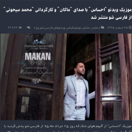
موزیک ویدئو “احساس” با صدای “ماکان” و کارگردانی “محمد سیحونی”
از فارسی شو منتشر شد
۲۵ اسفند ۱۳۹۵
اسلایدر
,
نمایش
,
نوتیفیکیشن
,
ویدئوهای فارسی شو
,
ویژه
۰
۶۴,۸۶۴
موزیک “احساس” از آلبوم هوای خنک که روز 25 خرداد ماه 95 از فارسی شو پخش گردید با