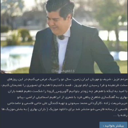
مردم عزیز ، شریف و مهربان ایران زمین ، سال نو را تبریک عرض می کنیم در این روزهای
سخت قرنطینه و فرا رسیدن ایام نوروز ، قصد داشتیم تا هدیه ای تصویری را تقدیمتان کنیم ،
با امید به اینکه با هم هر چه زودتر بتوانیم #ویروس_کرونا را شکست دهیم قطعه باران
بهاری به آهنگسازی شاهرخ پناهی فرد با شعری از ابراهیم اسماعیلی اراضی ، پیانو
حریرشریعت زاده ، کارگردانی محمد سیحونی و تهیه کنندگی علی حاجی قاسمی و حامدحاجی
قاسمی از رسانه فارسی شو منتشر شد برای دانلود موزیک ( باران بهاری ) به بخش موزیک ها
رفته یا …
بیشتر بخوانید »