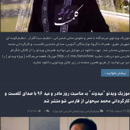
موزیک ویدئوی مریم گله با شعر و ملودی محلی شمیرانی ، تنظیم سینا گلزار ، تنظیم کوبه ای
شهریار نظری ، همراه با گروه نوازندگان آبنوس، صدای دلنشین کلمست و کارگردانی محمد
سیحونی منتشر شد. جهت دانلود در موبایل می توانید همزمان ویدئو را از کانال تلگرام
فارسی شو دریافت نمایید http://t.me/farsishow موزیک قطعه مریم گله ( ویژه ویدئو ) را
نیز می توانید از طریق همین صفحه در زیر فایل ویدئویی دانلود نمایید
بیشتر بخوانید »
موزیک ویدئو “عیدونه” به مناسبت روز مادر و عید ۹۶ با صدای کلمست و
کارگردانی محمد سیحونی از فارسی شو منتشر شد
۲۹ اسفند ۱۳۹۵
نوتیفیکیشن
,
ویدئوهای فارسی شو
,
ویژه
۱
۴۱,۷۷۸