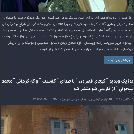
روز مادر را به تمام مادران ایران زمین تبریک عرض می کنیم موزیک ویدئوی مادر با صدای
سالار عقیلی و بازی گلاب آدینه ، مونا فرجاد و نورا هاشمی تقدیم نگاه گرمتان طراح و کارگردان
: محمد سیحونی آهنگساز : ابوالفضل صادقی نژاد تنظیم کننده : سعید ذهنی شاعر : محمدرضا
یار صدابردار : امید اصغری ( استودیو پاپ ) نوازنده موزیک : احسان نی زن نوازندگان ویدئو
: پیانو : حریر شریعت زاده ویلنسل : اود منادی ویلن : سانوا عندلیبی و مونیکا لران بازیگر
خردسال : هلیا جوکار نوزاد : نیهان نعیمی با تشکر فراوان از ایوب …
بیشتر بخوانید »
موزیک ویدیو ” کیجای قصرون ” با صدای ” کلمست ” و کارگردانی ” محمد
سیحونی ” از فارسی شو منتشر شد
۲۰ تیر ۱۳۹۸
نوتیفیکیشن
,
ویدئوهای فارسی شو
,
ویژه
۴
۲۶,۱۳۵