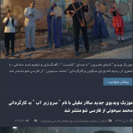
موزیک ویدیو ” کیجای قصرون ” با صدای ” کلمست ” ، آهنگسازی و تنظیم امید صادقی ، با
شعری از رحیم اله وردی میگونی و کارگردانی ” محمد سیحونی ” از فارسی شو منتشر شد
بیشتر بخوانید »
موزیک ویدیوی جدید سالار عقیلی با نام ” سرو زیر آب ” به کارگردانی
محمد سیحونی از فارسی شو منتشر شد
۱۰ دی ۱۳۹۷
اسلایدر
,
نمایش
,
نوتیفیکیشن
,
ویدئوهای فارسی شو
,
ویژه
۰
۲۶,۷۷۹