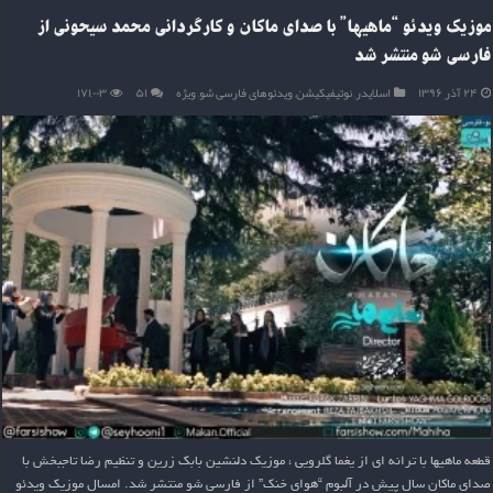
موزیک ویدئو “ماهیها” با صدای ماکان و کارگردانی محمد سیحونی از
فارسی شو منتشر شد
۲۴ آذر ۱۳۹۶
اسلایدر
,
نوتیفیکیشن
,
ویدئوهای فارسی شو
,
ویژه
۵۱
۱۷۱,۰۰۳
قطعه ماهیها با ترانه ای از یغما گلرویی ، موزیک دلنشین بابک زرین و تنظیم رضا تاجبخش با
صدای ماکان سال پیش در آلبوم “هوای خنک” از فارسی شو منتشر شد. امسال موزیک ویدئو