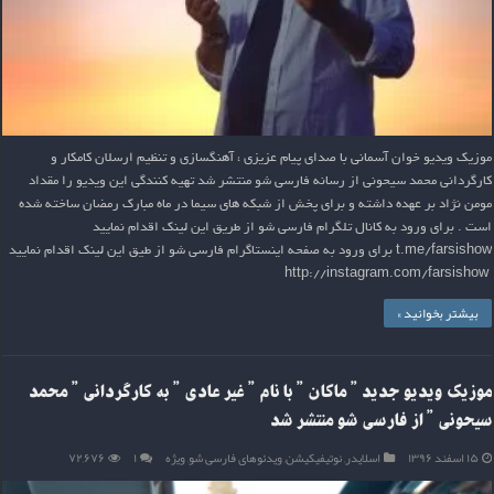
موزیک ویدیو خوان آسمانی با صدای پیام عزیزی ، آهنگسازی و تنظیم ارسلان کامکار و
کارگردانی محمد سیحونی از رسانه فارسی شو منتشر شد تهیه کنندگی این ویدیو را مقداد
مومن نژاد بر عهده داشته و برای پخش از شبکه های سیما در ماه مبارک رمضان ساخته شده
است . برای ورود به کانال تلگرام فارسی شو از طریق این لینک اقدام نمایید
t.me/farsishow برای ورود به صفحه اینستاگرام فارسی شو از طیق این لینک اقدام نمایید
http://instagram.com/farsishow
بیشتر بخوانید »
موزیک ویدیو جدید ” ماکان ” با نام ” غیر عادی ” به کارگردانی ” محمد
سیحونی ” از فارسی شو منتشر شد
۱۵ اسفند ۱۳۹۶
اسلایدر
,
نوتیفیکیشن
,
ویدئوهای فارسی شو
,
ویژه
۱
۷۲,۶۷۶