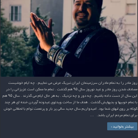
روز مادر را به تمام مادران سرزمینمان ایران تبریک عرض می نماییم . چه ایام خوشیست
مصادف شدن روز مادر و عید نوروز سال ۹۵ هم گذشت . تمام ما ممکن است عزیزانی را در
این سال از دست داده باشیم . چه دور و چه نزدیک . به هر حال ایام می گذرند . سال ۹۵ هم
با تمام خوبیها و بدیهایش گذشت . هدف ما از ساخت ویدئوی عیدونه آوردن خنده ای هر چند
کوتاه بر روی لبهای شما بود. امیدواریم سال جدید سالی پر بار و پرنعمت توام با لحظاتی خوش
برای تمام مردم ایران باشد. …
بیشتر بخوانید »