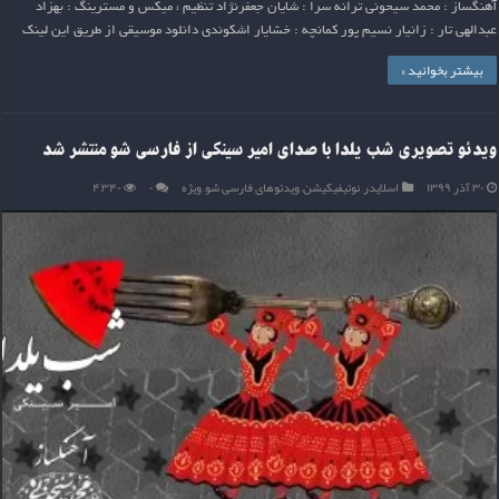
آهنگساز : محمد سیحونی ترانه سرا : شایان جعفرنژاد تنظیم ، میکس و مسترینگ : بهزاد
عبدالهی تار : زانیار نسیم پور کمانچه : خشایار اشکوندی دانلود موسیقی از طریق این لینک
بیشتر بخوانید »
ویدئو تصویری شب یلدا با صدای امیر سینکی از فارسی شو منتشر شد
۳۰ آذر ۱۳۹۹
اسلایدر
,
نوتیفیکیشن
,
ویدئوهای فارسی شو
,
ویژه
۰
۴,۳۴۰