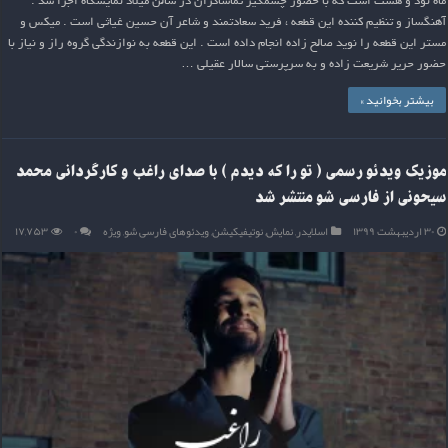
ماه نود و هشت است که با حضور چشمگیر تماشاگران در سالن میلاد نمایشگاه اجرا شد .
آهنگساز و تنظیم کننده این قطعه ، فرید سعادتمند و شاعر آن حسین غیاثی است . میکس و
مستر این قطعه را نوید صالح زاده انجام داده است . این قطعه به نوازندگی گروه راز و نیاز با
حضور حریر شریعت زاده و به سرپرستی سالار عقیلی …
بیشتر بخوانید »
موزیک ویدئو رسمی ( تو را که دیدم ) با صدای راغب و کارگردانی محمد
سیحونی از فارسی شو منتشر شد
۳۰ اردیبهشت ۱۳۹۹
اسلایدر
,
نمایش
,
نوتیفیکیشن
,
ویدئوهای فارسی شو
,
ویژه
۰
۱۷,۷۵۳