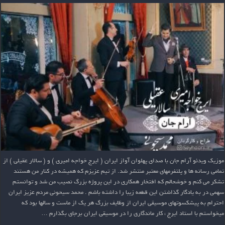
موزیک ویدئو آرام جان با صدای پهلوان آواز ایران ( ایرج خواجه امیری ) و ( سالار عقیلی ) از
تمامی رسانه ها و پلتفرمهای معتبر منتشر شد. از تیم عزیزم که همیشه در کنار من هستند
تشکر می کنم و خوشحالم که افتخار همکاری در این پروژه بزرگ نصیب من شد و توانستم
سهمی در به یادگار گذاشتن این قطعه زیبا را داشته باشم . محمد سیحونی مردم عزیز ایران
احترام به پیشکسوتهای موسیقی ایران از وظایف بزرگ هر یک از ماست و سالها بود که
میخواستم با استاد ایرج ، کار ماندگاری را در موسیقی ایران برجای بگذارم …