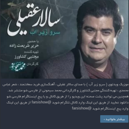
موزیک ویدئوی ( سرو زیر آب ) با صدای سالار عقیلی ، آهنگسازی فرید سعادتمند ، شعر عباس
محمدی ، تهیه کنندگی مجتبی کشاورز و کارگردانی محمد سیحونی از فارسی شو منتشر شد.
همچنین می توانید پشت صحنه این ویدیو را از طریق کانال و یا پیج اینستاگرام فارسی شو
دانلود نمایید از طریق این لینک وارد کانال تلگرام شوید @farsishow از طریق این لینک
وارد پیج اینستاگرام شوید @farsishow
بیشتر بخوانید »