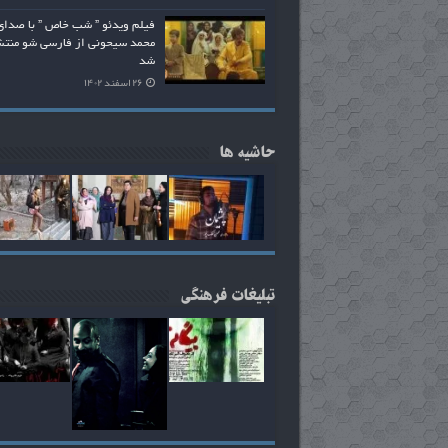
فیلم ویدئو ” شب خاص ” با صدای
محمد سیحونی از فارسی شو منت
شد
۲۶ اسفند ۱۴۰۲
حاشیه ها
تبلیغات فرهنگی