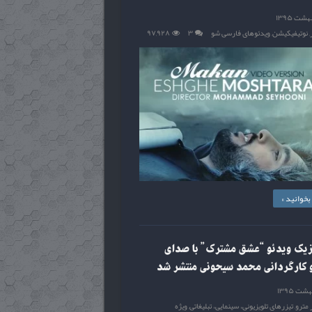
,
نوتیفیکیشن
,
ویدئوهای فارسی شو
۳
۹۷,۹۲۸
خوانید »
وزیک ویدئو “عشق مشترک” با صدای
 کارگردانی محمد سیحونی منتشر شد
 مترو
,
تیزرهای تلویزیونی، سینمایی، تبلیغاتی
,
ویژه