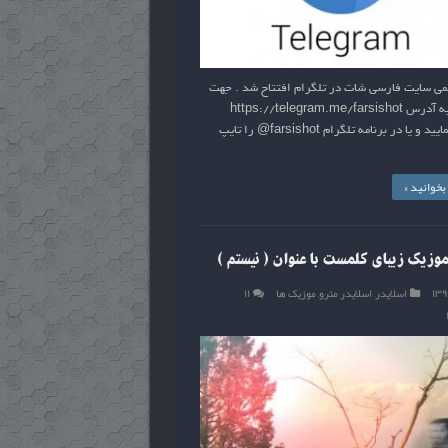
می سایت فارسی شات در تلگرام افتتاح شد . جهت
عضویت به آدرس https://telegram.me/farsishot
مراجعه نمایید و یا در برنامه تلگرام farsishot@ را تایپ
خوانید »
موزیک زیبای کلمست با عنوان ( نیستم )
اسلایدر
,
اسلایدر مترو
,
موزیک ها
۱۱