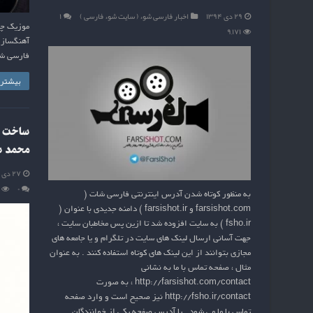
۲۹ دی ۱۳۹۴
اخبار فارسی شوء ( سایت شوء فارسی )
۱
موزیک چش
۹,۱۷۱
آهنگساز :
فارسی ش
بیشتر ب
ساخت تی
محمد س
۲۷ دی ۱۳۹۴
۰
به منظور کوتاه شدن آدرس اینترنتی فارسی شات (
farsishot.com و farsishot.ir ) دامنه جدیدی با عنوان (
fsho.ir ) به سایت افزوده شد تا ازین پس مخاطبان سایت ،
جهت آسانی ارسال لینک های سایت در تلگرام و یا جامعه های
مجازی بتوانند از این لینک های کوتاه استفاده کنند . به عنوان
مثال ، صفحه تماس با ما به نشانی
http://farsishot.com/contact ، به صورت
http://fsho.ir/contact نیز صحیح است و وارد صفحه
تماس با ما می شود . یا آدرس صفحه یکی از خوانندگان