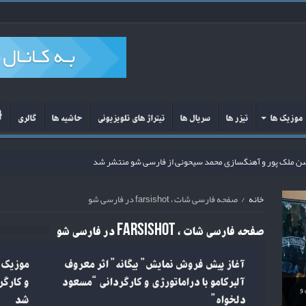
موزیک ها
تیزر ها
سریال ها
تیتراژ های تلویزیونی
حاشیه ها
گالری
حمد سیحونی از فارسی شو منتشر شد
خانه
/
صفحه فارسی شات ، farsishot در فارسی شو
صفحه
فارسی شات ، farsishot
در فارسی شو
آغاز پیش فروش نمایش” بیگانه” اثر معروف
موزیک 
آلبرکامو با دراماتورژی و کارگردانی “مسعود
و کارگر
 و
دلخواه”
شد
د
شر
انی
منتشر