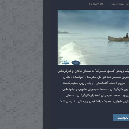
برای
ها
بسته هستند
۲۶,۵۸۷
تیزر
موزیک
ویدئو
“عشق
مشترک”
با
صدای
ماکان
و
کارگردانی
یک ویدئو “عشق مشترک” با صدای ماکان و کارگردانی
محمد
ونی منتشر شد عوامل سازنده : خواننده : ماکان
سیحونی
 : مریم دلشاد آهنگساز : بابک زرین تنظیم کننده :
منتشر
پور کارگردان : محمد سیحونی تدوین و جلوه های
شد
یری : محمد سیحونی دستیار کارگردان : سامان
اویر هوایی : مجید دیانه لیبل و پخش : فارسی شات
خوانید »