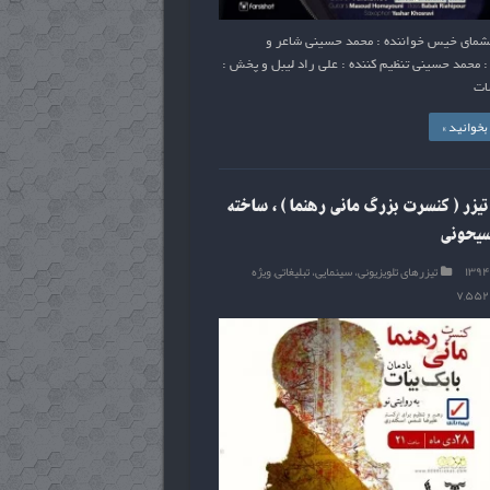
مای خیس خواننده : محمد حسینی شاعر و
 محمد حسینی تنظیم کننده : علی راد لیبل و پخش :
ات
خوانید »
زر ( کنسرت بزرگ مانی رهنما ) ، ساخته
یحونی
تیزرهای تلویزیونی، سینمایی، تبلیغاتی
,
ویژه
۷,۵۵۲