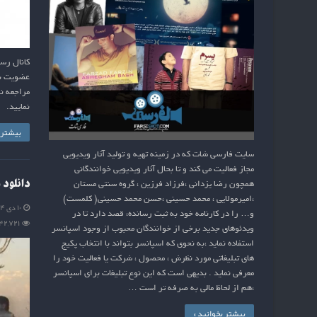
کانال رس
نمایید.
بیشتر ب
سایت فارسی شات که در زمینه تهیه و تولید آثار ویدیویی
مجاز فعالیت می کند و تا بحال آثار ویدیویی خوانندگانی
دانلود 
همچون رضا یزدانی ،فرزاد فرزین ، گروه سنتی مستان
،امیرمولایی ، محمد حسینی ،حسن محمد حسینی( کلمست)
۱۰ دی ۱۳۹۴
و… را در کارنامه خود به ثبت رسانده، قصد دارد تا در
۴۲,۷۲۱
ویدئوهای جدید برخی از خوانندگان محبوب از وجود اسپانسر
استفاده نماید ،به نحوی که اسپانسر بتواند با انتخاب پکیج
های تبلیغاتی مورد نظرش ، محصول ، شرکت یا فعالیت خود را
معرفی نماید . بدیهی است که این نوع تبلیغات برای اسپانسر
،هم از لحاظ مالی به صرفه تر است …
بیشتر بخوانید »