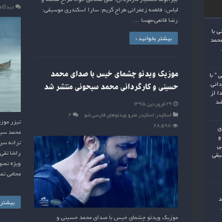
دیدگاه‌
لباس: فاطمه زعفرانی طراح گریم: سارا اسکندری موسیقی:
رضا قانعی،مهسا …
ی با
بیشتر بخوانید »
محمد
موزیک ویدئو چشمای خیس با صدای محمد
 ” با
دانی
حسینی و کارگردانی محمد سیحونی منتشر شد
ا از
شد
۲۹ فروردین ۱۳۹۵
اسلایدر
,
اسلایدر مترو
,
ویدئوهای فارسی شو
۲
تیزر موز
۲۸,۵۹۸
ی
محمد سیح
و
ترانه سرا
ی
راشا تقی 
یقی
ویژه تصو
محامی تص
د
بیشتر ب
موزیک ویدئو چشمای خیس با صدای محمد حسینی و