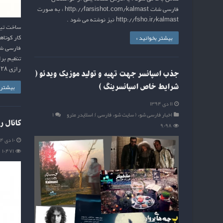
فارسی شات http://farsishot.com/kalmast ، به صورت
http://fsho.ir/kalmast نیز نوشته می شود .
ساخت تیزر
بیشتر بخوانید »
کار کوتاه
فارسی شات
تنظیم بر
رازی ۲۸ دی ماه ، ساعت ۲۱ تالار وحدت
جذب اسپانسر جهت تهیه و تولید موزیک ویدئو (
بیشتر ب
شرایط خاص اسپانسرینگ )
۱۱ دی ۱۳۹۴
اخبار فارسی شوء ( سایت شوء فارسی )
,
اسلایدر مترو
۱
کانال ر
۹,۰۹۸
۱۰ دی ۱۳۹۴
۱۰,۴۷۱