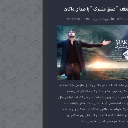
قطعه ” عشق مشترک ” با صدای ماکان
موزیک ها
,
ویژه
۲
۲۴,۶۳۷
 مشترک با صدای ماکان و لیبل فارسی شات منتشر
یک ویدئوی عشق مشترک به کارگردانی محمد
ه مراحل تدوین را پشت سر می گذراند اوایل سال
 صورت اختصاصی از فارسی شات پخش خواهد شد .
ک خواننده : ماکان آهنگساز : بابک زرین ترانه
م دلشاد تنظیم کننده : راشا تقی پور میکس و
: میلاد فرهودی لیبل : فارسی شات