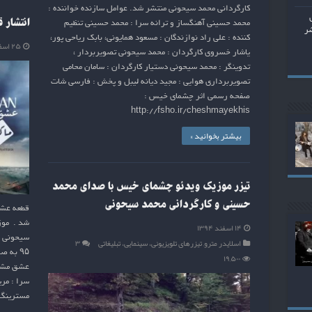
کارگردانی محمد سیحونی منتشر شد. عوامل سازنده خواننده :
انتشار 
محمد حسینی آهنگساز و ترانه سرا : محمد حسینی تنظیم
شر
کننده : علی راد نوازندگان : مسعود همایونی، بابک ریاحی پور،
۲۵ اسفند ۱۳۹۴
یاشار خسروی کارگردان : محمد سیحونی تصویربردار ،
تدوینگر : محمد سیحونی دستیار کارگردان : سامان محامی
تصویربرداری هوایی : مجید دیانه لیبل و پخش : فارسی شات
صفحه رسمی اثر چشمای خیس :
http://fsho.ir/cheshmayekhis
بیشتر بخوانید »
تیزر موزیک ویدئو چشمای خیس با صدای محمد
حسینی و کارگردانی محمد سیحونی
قطعه عشق
شد . موز
۱۴ اسفند ۱۳۹۴
سیحونی ک
اسلایدر مترو
,
تیزرهای تلویزیونی، سینمایی، تبلیغاتی
۳
۹۵ به
۱۹,۵۰۰
عشق مشتر
سرا : مری
مسترینگ 