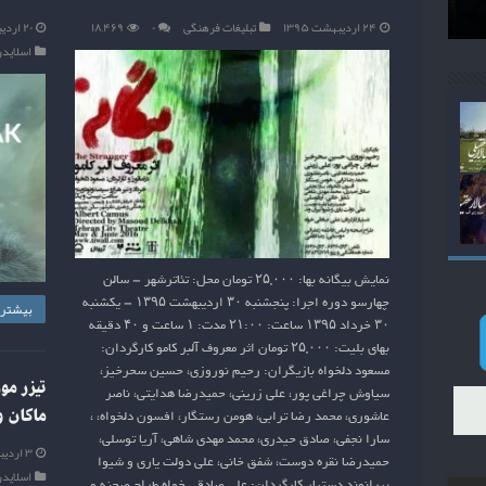
۲۴ اردیبهشت ۱۳۹۵
تبلیغات فرهنگی
۰
۱۸,۴۶۹
۲۰ اردیبهشت ۱۳۹۵
اسلایدر
نمایش بیگانه بها: ۲۵,۰۰۰ تومان محل: تئاترشهر – سالن
چهارسو دوره اجرا: پنجشنبه ۳۰ ارديبهشت ۱۳۹۵ – يكشنبه
بیشتر ب
۳۰ خرداد ۱۳۹۵ ساعت: ۲۱:۰۰ مدت: ۱ ساعت و ۴۰ دقیقه
بهای بلیت: ۲۵,۰۰۰ تومان اثر معروف آلبر کامو کارگردان:
مسعود دلخواه بازیگران: رحیم نوروزی، حسین سحرخیز،
تیزر م
سیاوش چراغی پور، علی زرینی، حمیدرضا هدایتی، ناصر
ماکان و
عاشوری، محمد رضا ترابی، هومن رستگار، افسون دلخواه، ،
سارا نجفی، صادق حیدری، محمد مهدی شاهی، آریا توسلی،
۳ اردیبهشت ۱۳۹۵
حمیدرضا نقره دوست، شفق خانی، علی دولت یاری و شیوا
اسلایدر
بیرانوند دستیار کارگردان: علی صادقی خواه طراح صحنه و