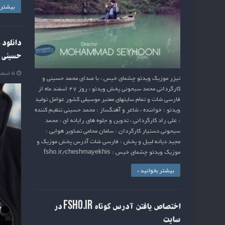
بیشتر ب
دانلود
حسینی
۵ اسفند ۱۳۹۴
تیزر موزیک ویدئو چشمای خیس ، با صدای محمد حسینی و
کارگردانی محمد سیحونی پخش ویدئو ، روز 27 اسفند ماه از
فارسی شات و تمام سایتهای معتبر موسیقی کشور عوامل تولید
ویدئو : خواننده ، شاعر و آهنگساز : محمد حسینی تنظیم کننده
: علی راد کارگردانی ، تدوین و جلوه های رایانه ای : محمد
سیحونی دستیار کارگردان : سامان محامی تصاویر هوایی :
مجید دیانه لیبل و پخش : فارسی شات آدرس پخش موزیک و
موزیک ویدئو چشمای خیس : fsho.ir/cheshmayekhis
بیشتر بخوانید »
اختصاص یافتن آدرس کوتاه fsho.ir در
سایت