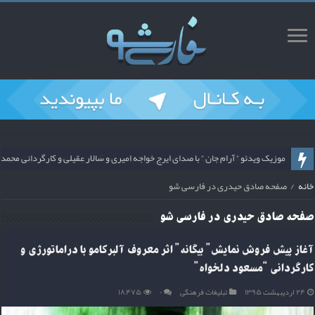
ریمیکس قطعه پشیمان با صدای محسن ملک پور و آهنگسازی محمد سیحونی از فارس
موزیک ویدئو ” آرام جان ” با صدای ایرج خواجه امیری و سالار عقیلی و کارگردانی م
خانه
/
صفحه صادق حیدری در فارسی شو
صفحه
صادق حیدری
در فارسی شو
آغاز پیش فروش نمایش” بیگانه” اثر معروف آلبرکامو با دراماتورژی و
کارگردانی “مسعود دلخواه”
۲۴ اردیبهشت ۱۳۹۵
تبلیغات فرهنگی
۰
۱۸,۴۷۵