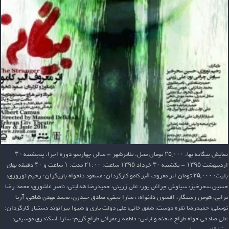
نمایش بیگانه بها: ۲۵,۰۰۰ تومان محل: تئاترشهر – سالن چهارسو دوره اجرا: پنجشنبه ۳۰
ارديبهشت ۱۳۹۵ – يكشنبه ۳۰ خرداد ۱۳۹۵ ساعت: ۲۱:۰۰ مدت: ۱ ساعت و ۴۰ دقیقه بهای
بلیت: ۲۵,۰۰۰ تومان اثر معروف آلبر کامو کارگردان: مسعود دلخواه بازیگران: رحیم نوروزی،
حسین سحرخیز، سیاوش چراغی پور، علی زرینی، حمیدرضا هدایتی، ناصر عاشوری، محمد رضا
ترابی، هومن رستگار، افسون دلخواه، ، سارا نجفی، صادق حیدری، محمد مهدی شاهی، آریا
توسلی، حمیدرضا نقره دوست، شفق خانی، علی دولت یاری و شیوا بیرانوند دستیار کارگردان:
علی صادقی خواه طراح صحنه و لباس: فاطمه زعفرانی طراح گریم: سارا اسکندری موسیقی: